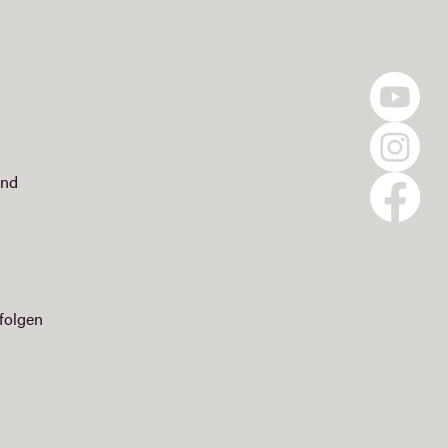
and
folgen