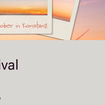
val
n