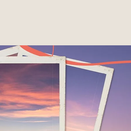
hen
intern
für veranstalter