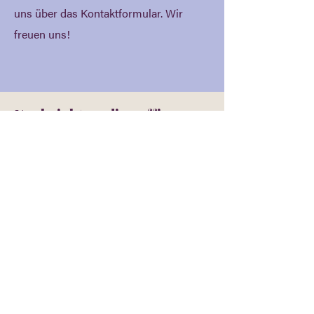
uns über das Kontaktformular. Wir
freuen uns!
Nachricht an die zoffies
Vorname
Nachname
E-Mail-Adresse
Betreff