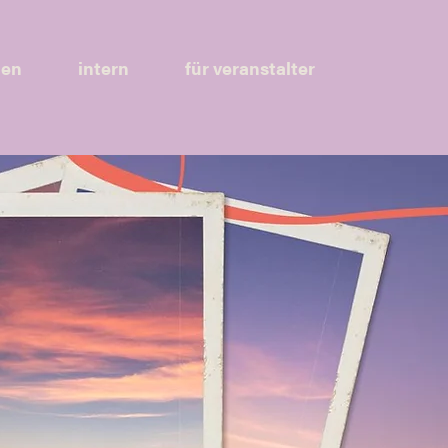
hen
intern
für veranstalter