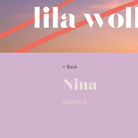
< Back
Nina
Sopran 2