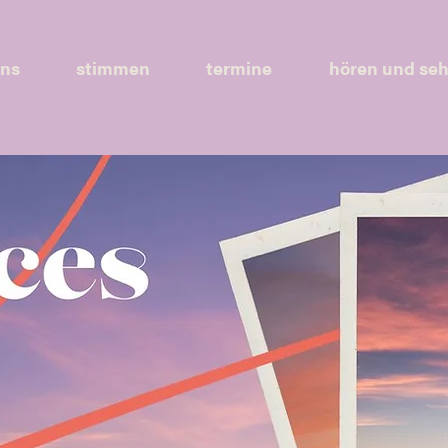
uns
stimmen
termine
hören und se